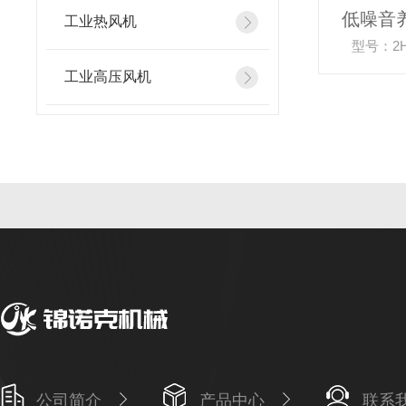
低噪音
工业热风机
型号：2HB
工业高压风机
公司简介
产品中心
联系