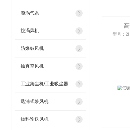
漩涡气泵
高
旋涡风机
型号：2HB
防爆鼓风机
抽真空风机
工业集尘机/工业吸尘器
透浦式鼓风机
物料输送风机