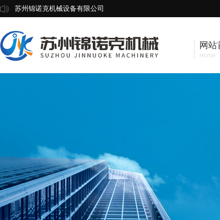
苏州锦诺克机械设备有限公司
网站
Home