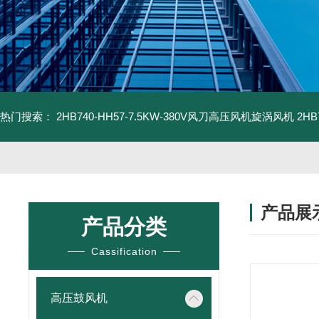
热门搜索：
2HB740-HH57-7.5KW-380V风刀高压风机旋涡风机
2H
产品展
产品分类
Cassification
高压鼓风机