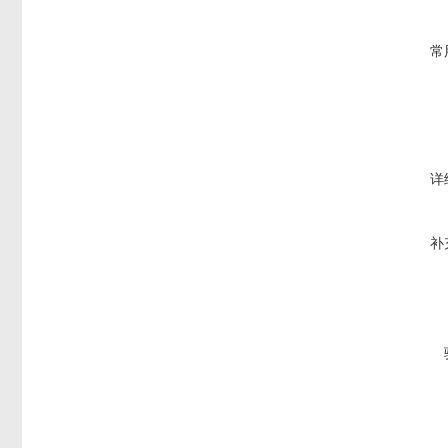
常
详
补