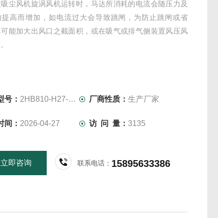
粒吸尘风机旋涡风机运转时，马达所消耗的电流会随压力及
的提高而增加，如电流过大会导致跳闸，为防止跳闸或省
尽可能加大出风口之截面积，或在吸气或排气侧装置风压风
阀。
型号：
2HB810-H27-5.5KW-380V
厂商性质：
生产厂家
时间：
2026-04-27
访 问 量：
3135
15895633386
立即咨询
联系电话：