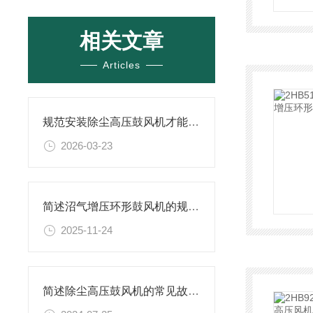
相关文章
Articles
规范安装除尘高压鼓风机才能确保长周期稳定运行
2026-03-23
简述沼气增压环形鼓风机的规范定期维护制度
2025-11-24
简述除尘高压鼓风机的常见故障相应解决方法