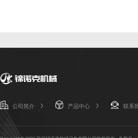
公司简介
产品中心
联系