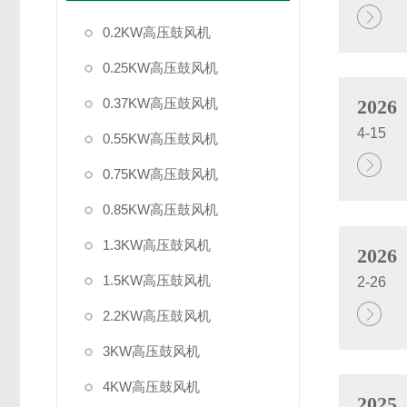
0.2KW高压鼓风机
0.25KW高压鼓风机
0.37KW高压鼓风机
2026
4-15
0.55KW高压鼓风机
0.75KW高压鼓风机
0.85KW高压鼓风机
1.3KW高压鼓风机
2026
1.5KW高压鼓风机
2-26
2.2KW高压鼓风机
3KW高压鼓风机
4KW高压鼓风机
2025