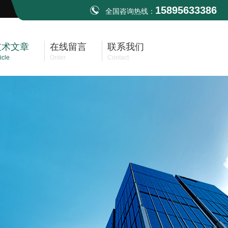
15895633386
全国咨询热线：
技术文章
在线留言
联系我们
icle
Order
Contact