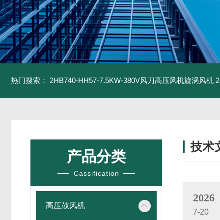
热门搜索：
2HB740-HH57-7.5KW-380V风刀高压风机旋涡风机
技术
产品分类
/ TECH
Cassification
2026
高压鼓风机
7-20