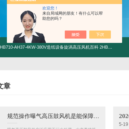
欢迎您！
来自局域网的朋友！有什么可以帮
助您的吗？
2HB710-AH37-4KW-380V造纸设备旋涡高压风机百科
2HB820-HH27-7.5KW-380V强力吸尘高压风机旋涡风机
文章
NICAL ARTICLES
202
规范操作曝气高压鼓风机是能保障供气质量的关键
5-19