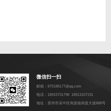
微信扫一扫
邮箱：875186177@qq.com
电话：18915731796 18913107191
地址：苏州市吴中区甪直镇甪直大道888号