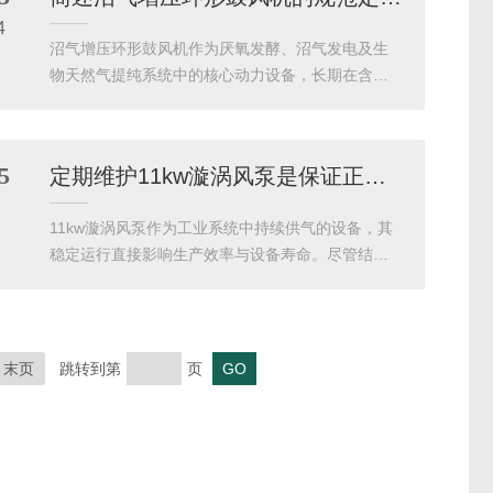
实现装得牢、转得稳、送得畅的关键保障。一、安
装前准备核查设备参数：确认风机型号、转向（顺/
4
沼气增压环形鼓风机作为厌氧发酵、沼气发电及生
逆时针）、电压、频率与现场匹配；基础要求：混
物天然气提纯系统中的核心动力设备，长期在含
凝土基础厚度≥150mm，水平度误差≤2mm/m，预
湿、含硫（H2S）、易燃易爆的复杂工况下连续运
留地脚螺栓孔；环境评估：安装区域应通风良好、
行。其无油、免维护的设计虽降低了日常负担，但
无腐蚀性气体、粉尘浓度低，环境温...
若忽视科学保养，仍可能导致效率下降、振动加剧
5
定期维护11kw漩涡风泵是保证正常运转的关键
甚至突发停机，影响整个能源系统的稳定性。建立
沼气增压环形鼓风机的分级、规范定期维护制度，
11kw漩涡风泵作为工业系统中持续供气的设备，其
是保障其长寿高效、安全的关键。一、每日/每周基
稳定运行直接影响生产效率与设备寿命。尽管结构
础巡检听音辨状：听运行声音是否平稳，异常啸叫
简单、维护需求较低，但科学的定期保养仍是确保
或撞击声可能预示叶轮碰擦或异物进入；查漏观
其正常运转的关键。忽视维护不仅会导致风量下
温：检查进出风口连接处有无气体泄漏，触摸...
降、能耗增加，还可能引发电机过热、轴承损坏等
故障。掌握以下维护方法，让11kw漩涡风泵始终高
末页
跳转到第
页
效、可靠地工作。一、日常检查每日运行前，应检
查11kw漩涡风泵外观是否完好，进气口有无堵塞
（如灰尘、杂物），出气管道是否畅通。运行中倾
听有无异常噪音（如摩擦、撞击声），观察振动是
否加剧，电机外壳温度是否过高（一...