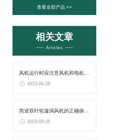
查看全部产品 >>
相关文章
Articles
风机运行时应注意风机和电机内部有无异常声响
2023-06-28
简述双叶轮漩涡风机的正确操作方法
2023-08-25