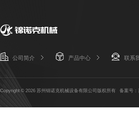
公司简介
产品中心
联系
Copyright © 2026 苏州锦诺克机械设备有限公司版权所有
备案号：苏I