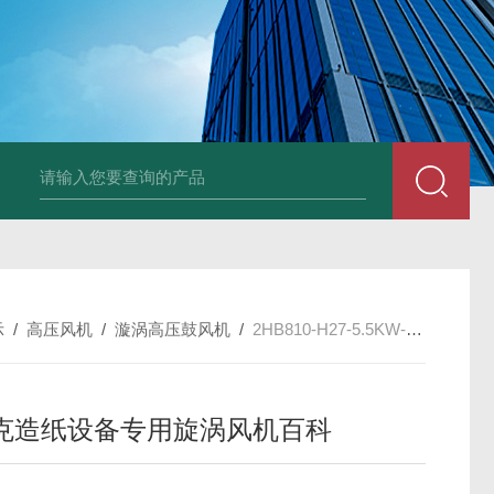
2HB930-AH07-8.5K
示
/
高压风机
/
漩涡高压鼓风机
/
2HB810-H27-5.5KW-380V锦诺克造纸设备专用旋涡风机百科
克造纸设备专用旋涡风机百科