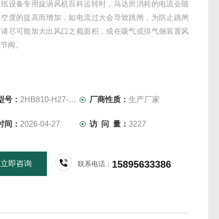
造纸设备专用旋涡风机百科运转时，马达所消耗的电流会随
真空度的提高而增加，如电流过大会导致跳闸，为防止跳闸
，请尽可能加大出风口之截面积，或在吸气或排气侧装置风
调节阀。
型号：
2HB810-H27-5.5KW-380V
厂商性质：
生产厂家
时间：
2026-04-27
访 问 量：
3227
15895633386
立即咨询
联系电话：