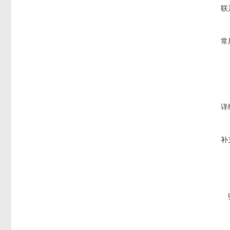
联
常
详
补