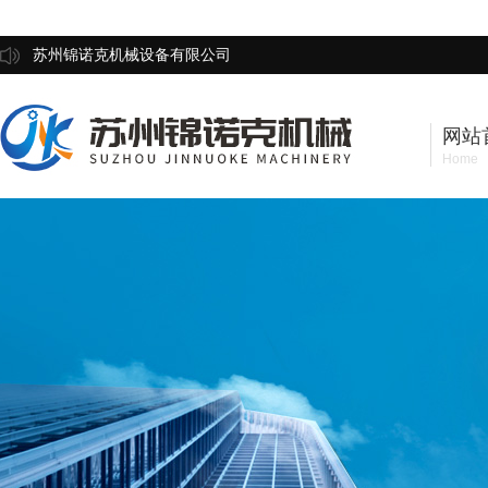
苏州锦诺克机械设备有限公司
网站
Home