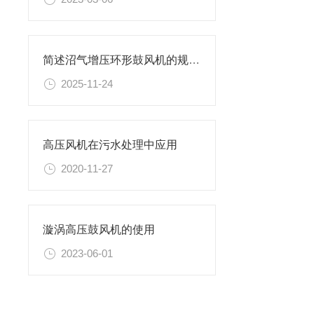
简述沼气增压环形鼓风机的规范定期维护制度
2025-11-24
高压风机在污水处理中应用
2020-11-27
漩涡高压鼓风机的使用
2023-06-01