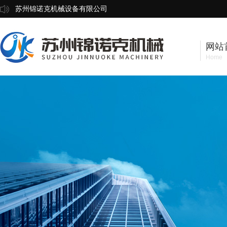
苏州锦诺克机械设备有限公司
网站
Home