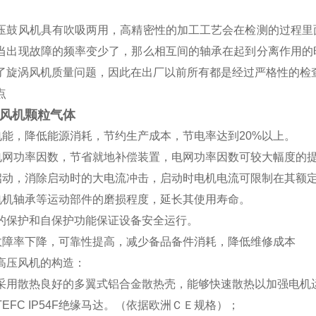
压鼓风机具有吹吸两用，高精密性的加工工艺会在检测的过程里
当出现故障的频率变少了，那么相互间的轴承在起到分离作用的
了旋涡风机质量问题，因此在出厂以前所有都是经过严格性的检
点
风机颗粒气体
省电能，降低能源消耗，节约生产成本，节电率达到20%以上。
高电网功率因数，节省就地补偿装置，电网功率因数可较大幅度的
滑启动，消除启动时的大电流冲击，启动时电机电流可限制在其额定
轻电机轴承等运动部件的磨损程度，延长其使用寿命。
有*的保护和自保护功能保证设备安全运行。
备故障率下降，可靠性提高，减少备品备件消耗，降低维修成本
高压风机的构造：
采用散热良好的多翼式铝合金散热壳，能够快速散热以加强电机
TEFC IP54F绝缘马达。（依据欧洲ＣＥ规格）；