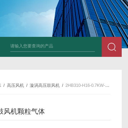
2HB930-AH07-8.5K
示
/
高压风机
/
漩涡高压鼓风机
/
2HB310-H16-0.7KW-380V高压鼓风机颗粒气体
鼓风机颗粒气体