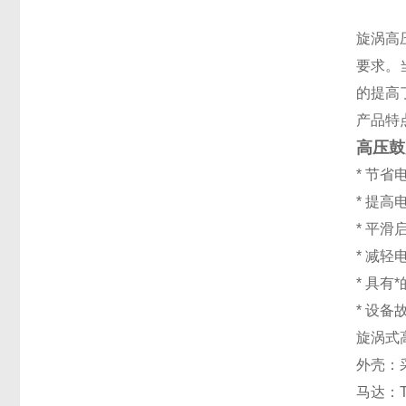
旋涡高
要求。
的提高
产品特
高压鼓
* 节
* 提
* 平
* 减
* 具
* 设
旋涡式
外壳：
马达：