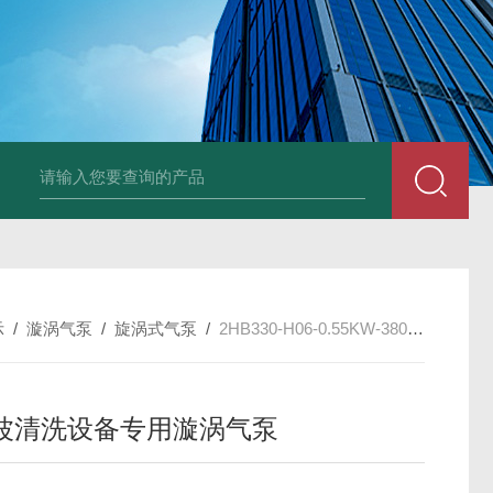
2HB930-AH07-8.5K
示
/
漩涡气泵
/
旋涡式气泵
/
2HB330-H06-0.55KW-380V超声波清洗设备专用漩涡气泵
波清洗设备专用漩涡气泵