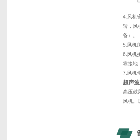
4.风
转，风
备）。
5.风
6.风
靠接地
7.风
超声波
高压鼓
风机。