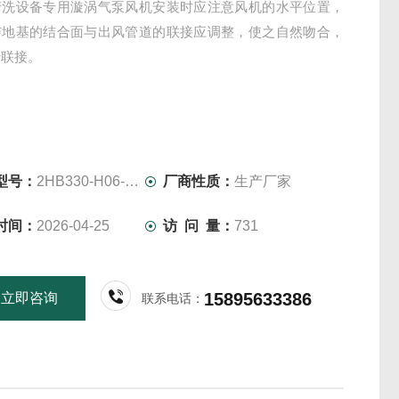
清洗设备专用漩涡气泵风机安装时应注意风机的水平位置，
与地基的结合面与出风管道的联接应调整，使之自然吻合，
行联接。
型号：
2HB330-H06-0.55KW-380V
厂商性质：
生产厂家
时间：
2026-04-25
访 问 量：
731
15895633386
立即咨询
联系电话：