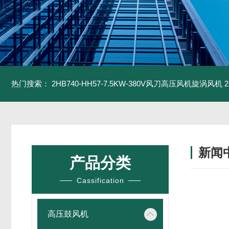
热门搜索：
2HB740-HH57-7.5KW-380V风刀高压风机旋涡风机
新闻
产品分类
Cassification
高压鼓风机