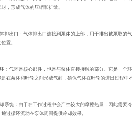
气封，形成气体的压缩和扩散。
排出口：气体排出口连接到泵体的上部，用于排出被泵取的气
定位置。
：气环是核心部件，也是与泵体直接接触的部分。它是一个环
能是在泵体和叶轮之间形成气封，确保气体在叶轮的进出过程中
系统：由于在工作过程中会产生较大的摩擦热量，因此需要冷
，通过循环流动在泵体周围提供冷却效果。