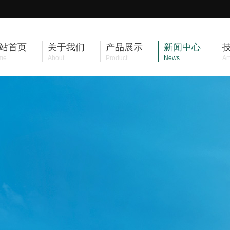
站首页
关于我们
产品展示
新闻中心
me
About
Product
News
Art