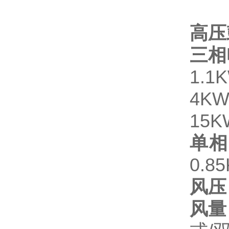
高压
三相
1.1
4KW
15
单相
0.8
风压
风量