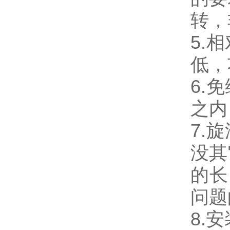
转，
5
.
相
低，
6
.
免
之内
7
.
旋
没其
的长
问题
8
.
安