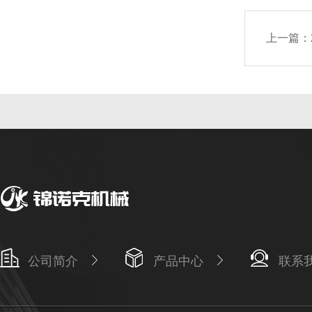
上一篇：
公司简介
产品中心
联系