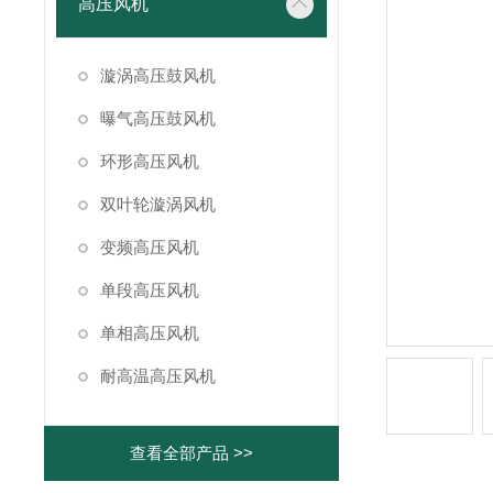
高压风机
漩涡高压鼓风机
曝气高压鼓风机
环形高压风机
双叶轮漩涡风机
变频高压风机
单段高压风机
单相高压风机
耐高温高压风机
查看全部产品 >>