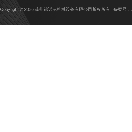
Copyright © 2026 苏州锦诺克机械设备有限公司版权所有
备案号：苏I