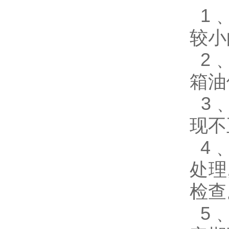
1﹑
较小
2﹑
箱油
3﹑
现不
4﹑
处理
检查
5﹑