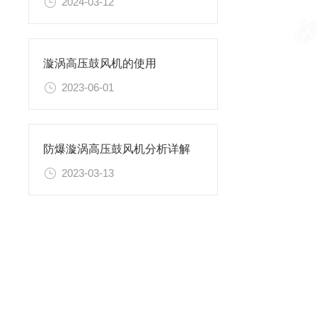
2024-03-12
漩涡高压鼓风机的使用
2023-06-01
防爆漩涡高压鼓风机分析详解
2023-03-13