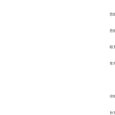
您
您
联
常
详
补