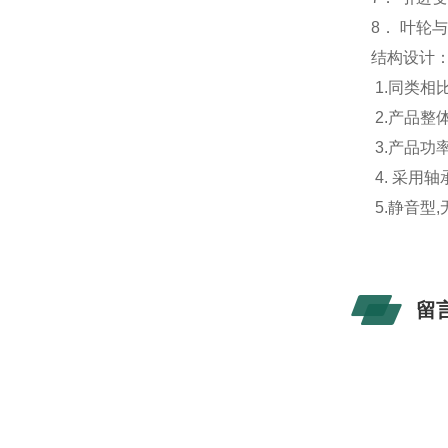
8． 叶轮
结构设计
1.同类相
2.产品整
3.产品
4. 采
5.静音型
留