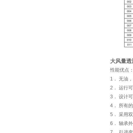
大风量透
性能优点
1． 无油
2． 运行
3． 设计
4． 所有
5． 采用
6． 轴
7． 引进