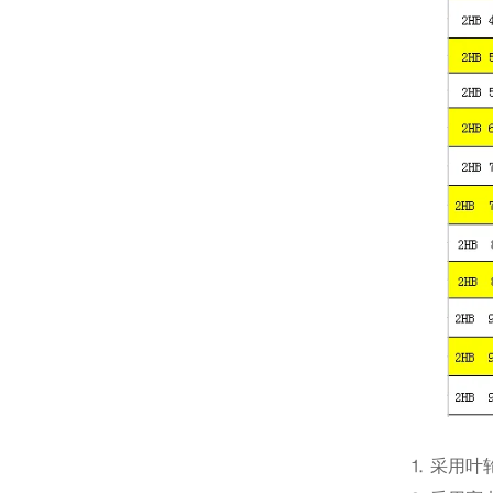
⒈ 采用叶