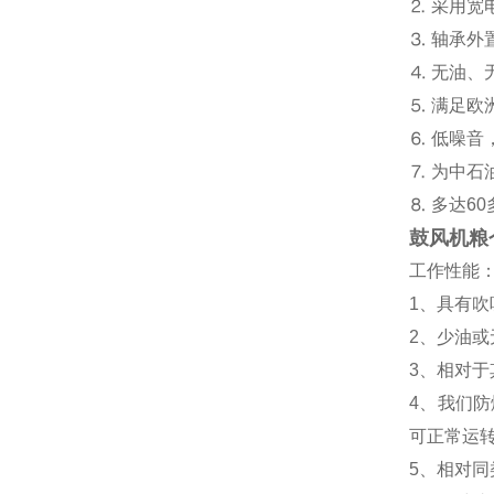
⒉ 采用宽
⒊ 轴承
⒋ 无油、
⒌ 满足欧
⒍ 低噪音
⒎ 为中
⒏ 多达6
鼓风机粮
工作性能
1、具有
2、少油
3、相对
4、我们
可正常运
5、相对