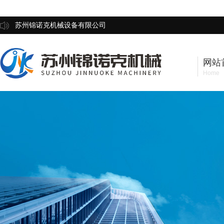
苏州锦诺克机械设备有限公司
网站
Home