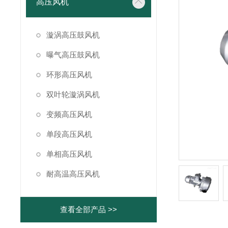
高压风机
漩涡高压鼓风机
曝气高压鼓风机
环形高压风机
双叶轮漩涡风机
变频高压风机
单段高压风机
单相高压风机
耐高温高压风机
查看全部产品 >>