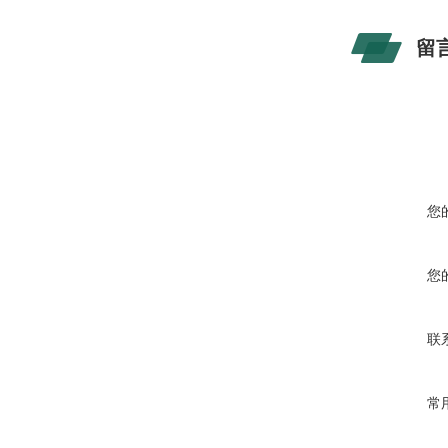
留
您
您
联
常