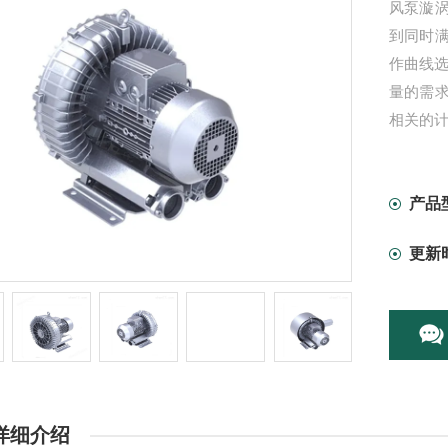
风泵漩
到同时
作曲线
量的需
相关的
产品
更新
详细介绍