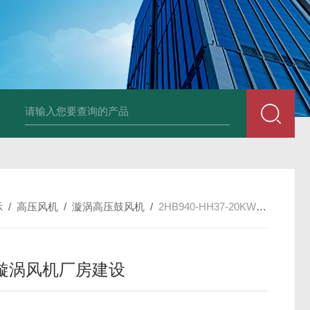
2HB930-AH07-8.5K
示
/
高压风机
/
漩涡高压鼓风机
/
2HB940-HH37-20KW-380V风泵漩涡风机厂房建设
漩涡风机厂房建设