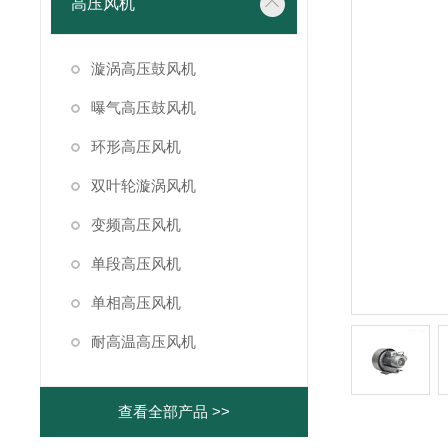
高压风机
漩涡高压鼓风机
曝气高压鼓风机
环形高压风机
双叶轮漩涡风机
变频高压风机
单段高压风机
单相高压风机
耐高温高压风机
查看全部产品 >>