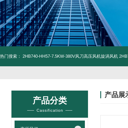
热门搜索：
2HB740-HH57-7.5KW-380V风刀高压风机旋涡风机
2H
产品展
产品分类
Cassification