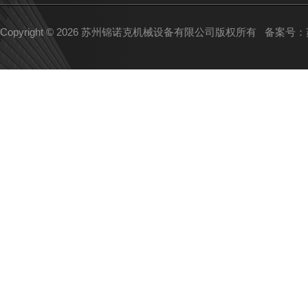
Copyright © 2026 苏州锦诺克机械设备有限公司版权所有
备案号：苏I