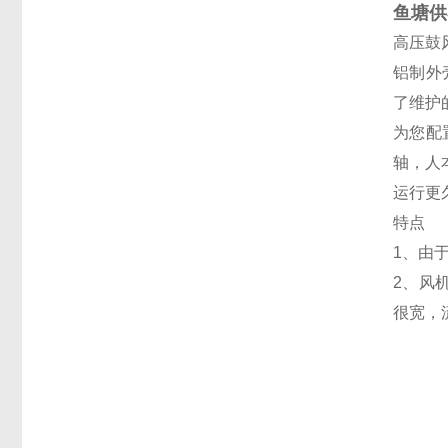
鱼塘供
高压鼓
铝制外
了维护
为您配
轴，人
运行更
特点
1、由
2、风
很宽，