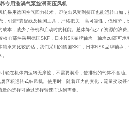
养专用漩涡气泵旋涡高压风机
风机采用德国空气回力技术，即使出风受到挤压也能运转自如，
壳，引进*装配线及检测工具，严格把关，高可靠性，低维护，
的成本，减少了停机和启动时的耗能。总体降低少了资源的浪费
置核心部件采用德国
SKF，日本NSK品牌轴承，轴承zui高可
本轴承来比较的话，我们采用的德国SKF，日本NSK品牌轴承
久。
于叶轮在机体内运转无摩擦，不需要润滑，使排出的气体不含油
机属容积运转式鼓风机。使用时，随着压力的变化，流量变动甚
流量的选择可通过选择转速而达到需要。