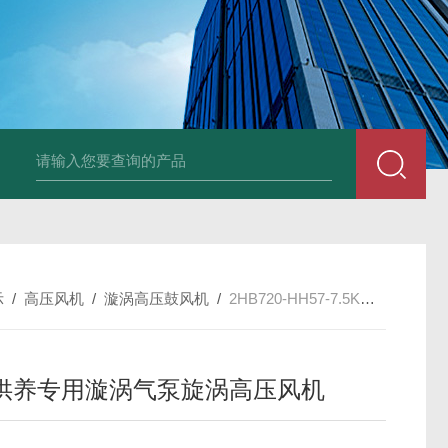
2HB930-AH07-8.5K
示
/
高压风机
/
漩涡高压鼓风机
/
2HB720-HH57-7.5KW-380V鱼塘供养专用漩涡气泵旋涡高压风机
供养专用漩涡气泵旋涡高压风机