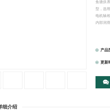
鱼塘供
型，选
电机轴
内部润
产品
更新
详细介绍