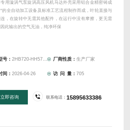
养专用漩涡气泵旋涡高压风机马达外壳采用铝合金精密铸成
用*的全自动加工设备及标准工艺流程制作而成，叶轮直接与
相连，在旋转中无需其他配件，在运行中没有摩擦，更无需
滑因此输出的空气无油，纯净环保
型号：
2HB720-HH57-7.5KW-380V
厂商性质：
生产厂家
时间：
2026-04-26
访 问 量：
705
15895633386
立即咨询
联系电话：