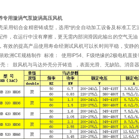
养专用漩涡气泵旋涡高压风机
壳采用铝合金精密铸成型，选用
*的全自动加工设备及标准工艺
配件，在运行中没有摩擦，更无需内部润滑因此输出的空气无油
，有效的提高产品使用寿命经测试风机可以长时间平稳，安静的
依欧洲
CE规格制作 标准： 使用IP54、F级绝缘的2极电机
外壳： 鼓风机与马达外壳分开铸造 ，表面光滑、无缺陷。消音