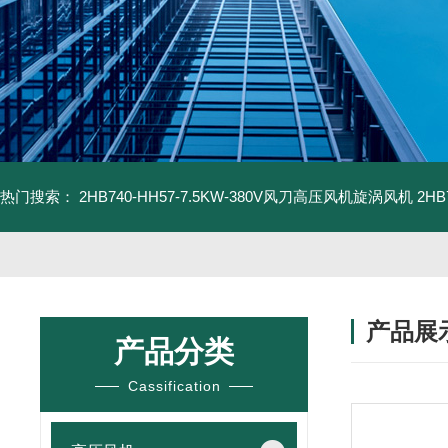
热门搜索：
2HB740-HH57-7.5KW-380V风刀高压风机旋涡风机
2H
产品展
产品分类
Cassification