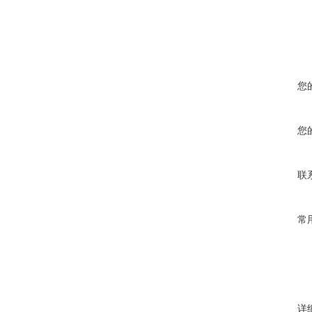
您
您
联
常
详