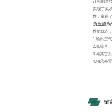
计和制造
实现了风
性，赢得
负压旋涡
性能优点
1.输出
2.低噪音
3.与其
4.轴承
留