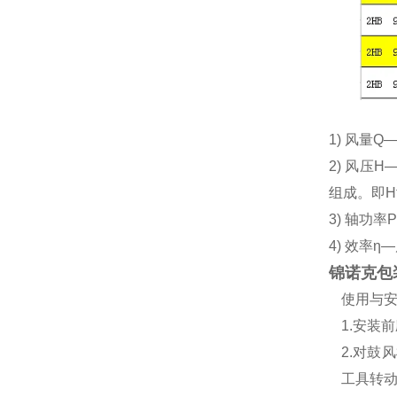
1) 风量Q
2) 风压
组成。即Ht
3) 轴功
4) 效率
锦诺克包
使用与
1.安装
2.对
工具转