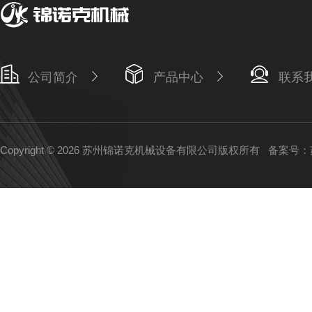
公司简介
产品中心
联系
Copyright © 2026 苏州锦诺克机械设备有限公司版权所有
备案号：苏I