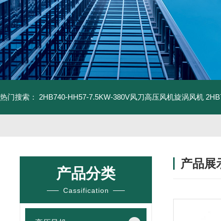
热门搜索：
2HB740-HH57-7.5KW-380V风刀高压风机旋涡风机
2H
产品展
产品分类
Cassification