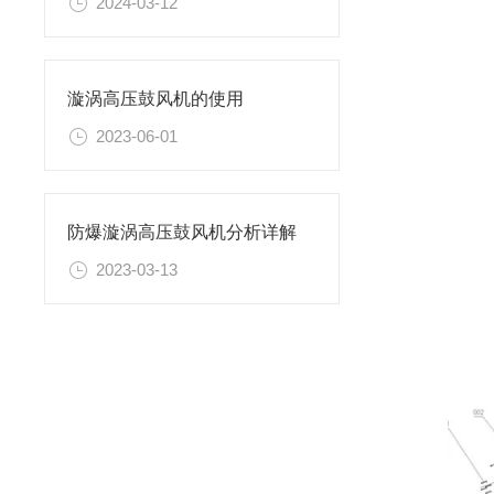
2024-03-12
漩涡高压鼓风机的使用
2023-06-01
防爆漩涡高压鼓风机分析详解
2023-03-13