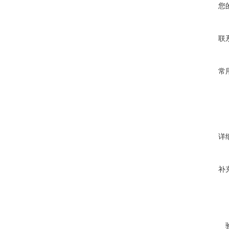
您
联
常
详
补