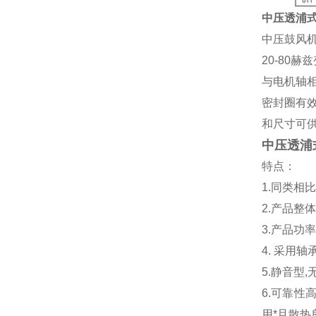
中压透浦
中压鼓风
20-80
与电机轴
密封圈有
和尺寸可供
中压透浦
特点：
1.同类相
2.产品整
3.产品
4. 采
5.静音型
6.可靠
用*且散