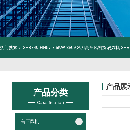
热门搜索：
2HB740-HH57-7.5KW-380V风刀高压风机旋涡风机
2H
产品展
产品分类
Cassification
高压风机