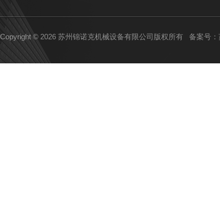
Copyright © 2026 苏州锦诺克机械设备有限公司版权所有
备案号：苏I