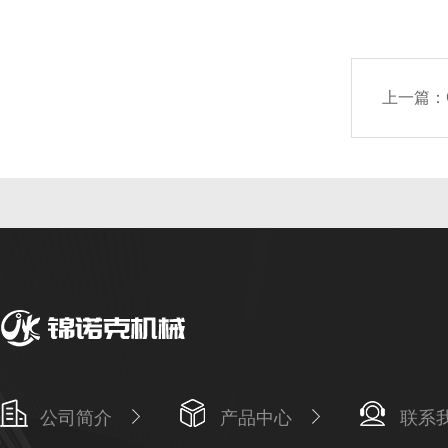
上一篇：
公司简介
产品中心
联系