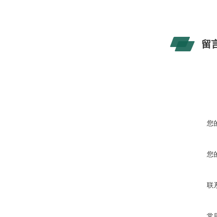
留
您
您
联
常