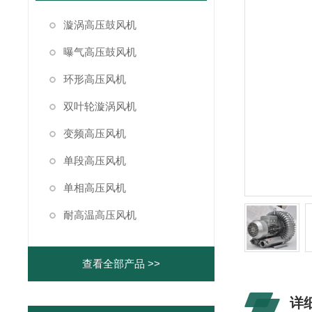
漩涡高压鼓风机
曝气高压鼓风机
环形高压风机
双叶轮漩涡风机
变频高压风机
单段高压风机
单相高压风机
耐高温高压风机
查看全部产品 >>
详