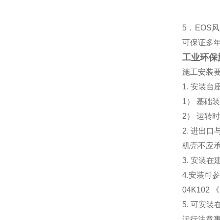
5．EOS
可保证多
工业环保
施工安装
1. 安装
1） 基础
2） 运转
2. 进
机壳不应
3. 安装
4.安装可
04K102
5. 可安
运行注意