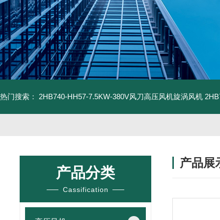
热门搜索：
2HB740-HH57-7.5KW-380V风刀高压风机旋涡风机
2H
产品展
产品分类
Cassification