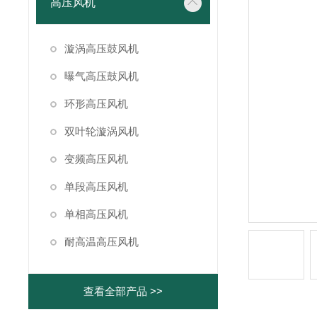
高压风机
漩涡高压鼓风机
曝气高压鼓风机
环形高压风机
双叶轮漩涡风机
变频高压风机
单段高压风机
单相高压风机
耐高温高压风机
查看全部产品 >>