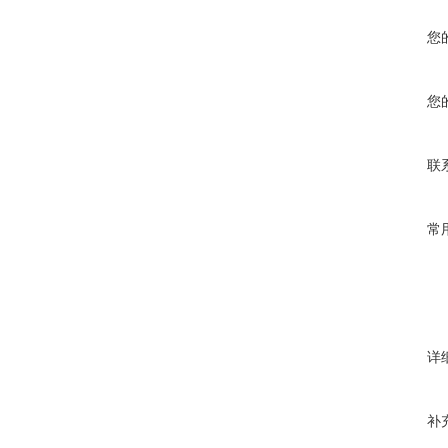
您
您
联
常
详
补