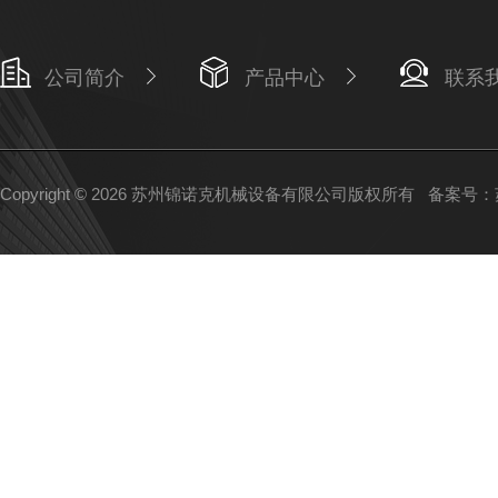
公司简介
产品中心
联系
Copyright © 2026 苏州锦诺克机械设备有限公司版权所有
备案号：苏I