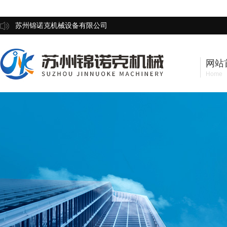
苏州锦诺克机械设备有限公司
网站
Home