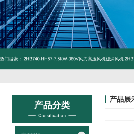
热门搜索：
2HB740-HH57-7.5KW-380V风刀高压风机旋涡风机
2H
产品展
产品分类
Cassification