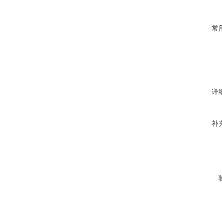
常
详
补