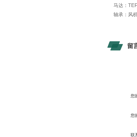
马达：
TE
轴承：风
留
您
您
联