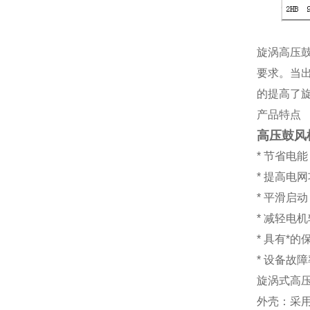
旋涡高压
要求。当
的提高了
产品特点
高压鼓风
* 节省电
* 提高电
* 平滑启
* 减轻电
* 具有*
* 设备故
旋涡式高
外壳：采