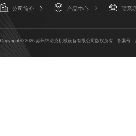
公司简介
产品中心
联系
Copyright © 2026 苏州锦诺克机械设备有限公司版权所有
备案号：苏I