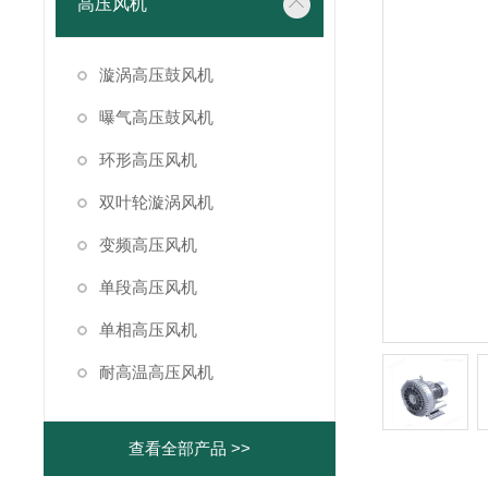
高压风机
漩涡高压鼓风机
曝气高压鼓风机
环形高压风机
双叶轮漩涡风机
变频高压风机
单段高压风机
单相高压风机
耐高温高压风机
查看全部产品 >>