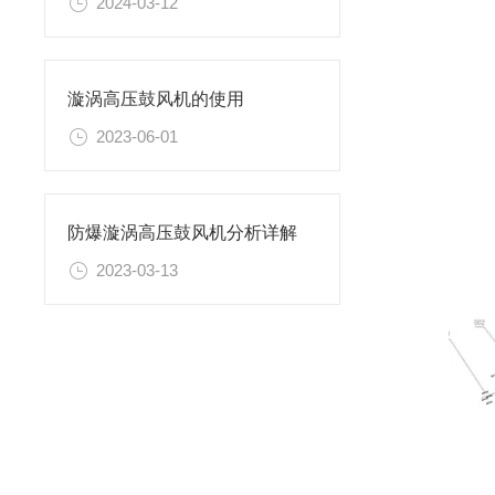
2024-03-12
漩涡高压鼓风机的使用
2023-06-01
防爆漩涡高压鼓风机分析详解
2023-03-13