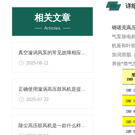
详
相关文章
锦诺克高
Articles
气泵除电
机座和叶
真空漩涡风泵的常见故障相应解决方案分享
加润滑脂
2025-08-21
养按*类气
正确使用漩涡高压鼓风机是提升效率与安全性的关键
2025-07-22
除尘高压鼓风机是一款什么样的设备