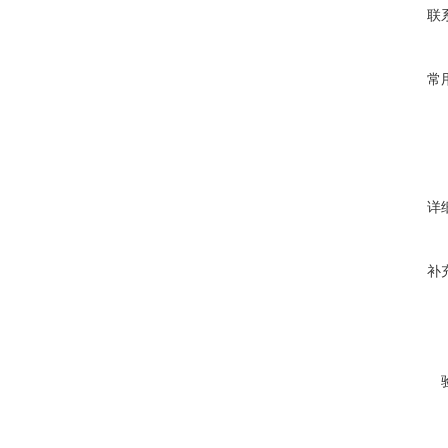
联
常
详
补