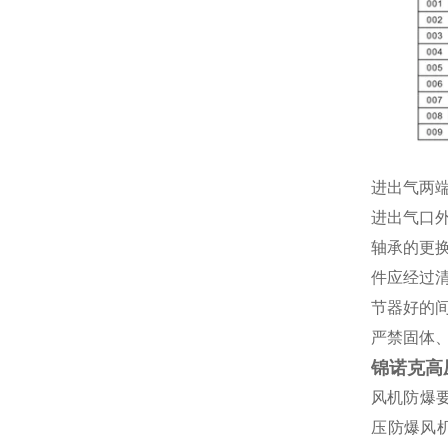
进出气两
进出气口
轴承的更
件应经过
节器好的
严禁固体
锦诺克高
风机防爆
压
防爆风