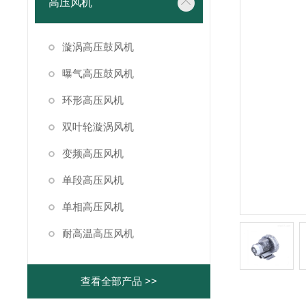
高压风机
漩涡高压鼓风机
曝气高压鼓风机
环形高压风机
双叶轮漩涡风机
变频高压风机
单段高压风机
单相高压风机
耐高温高压风机
查看全部产品 >>