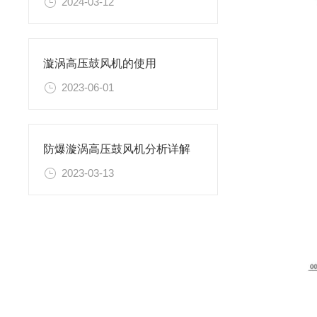
2024-03-12
漩涡高压鼓风机的使用
2023-06-01
防爆漩涡高压鼓风机分析详解
2023-03-13