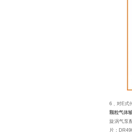
6﹑对E式
颗粒气体
旋涡气泵
片：DR49