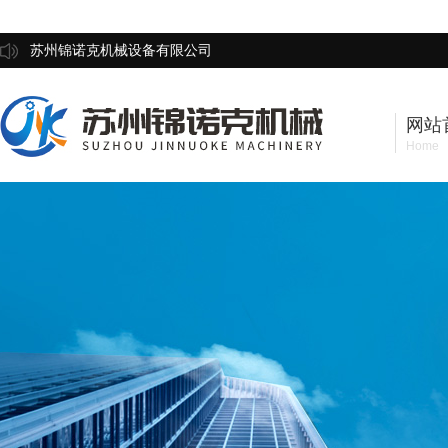
苏州锦诺克机械设备有限公司
网站
Home