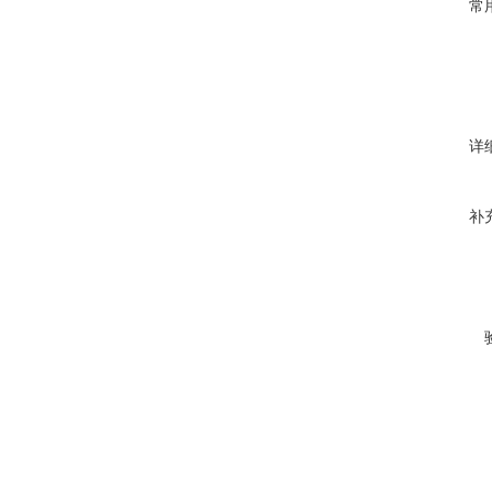
常
详
补