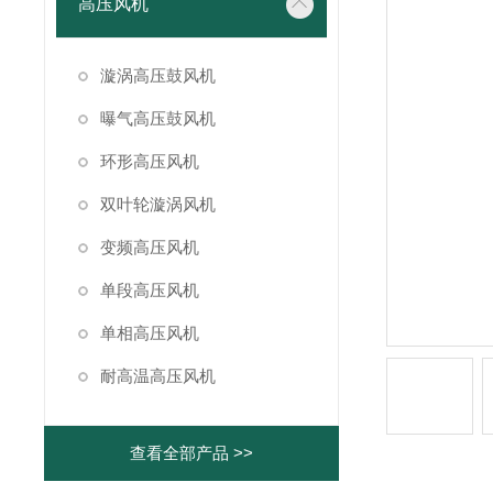
高压风机
漩涡高压鼓风机
曝气高压鼓风机
环形高压风机
双叶轮漩涡风机
变频高压风机
单段高压风机
单相高压风机
耐高温高压风机
查看全部产品 >>