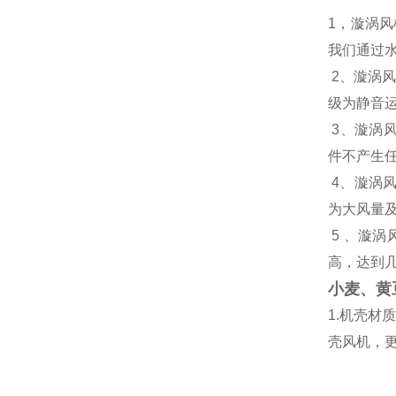
1，漩涡
我们通过
2、漩涡
级为静音运
3、漩涡
件不产生任
4、漩涡风
为大风量
5 、漩
高，达到
小麦、黄
1.机壳
壳风机，