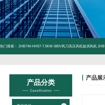
热门搜索：
2HB740-HH57-7.5KW-380V风刀高压风机旋涡风机
2H
产品展
产品分类
Cassification