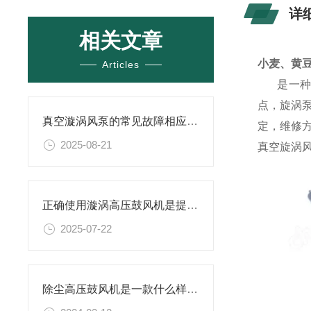
详
相关文章
小麦、黄
Articles
是一
点，旋涡
真空漩涡风泵的常见故障相应解决方案分享
定，维修
2025-08-21
真空旋涡
正确使用漩涡高压鼓风机是提升效率与安全性的关键
2025-07-22
除尘高压鼓风机是一款什么样的设备