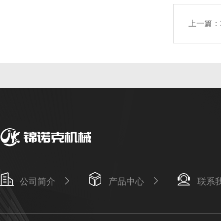
上一篇：
公司简介
产品中心
联系