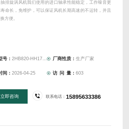
体抽排旋涡风机我们使用的进口轴承性能稳定，工作噪音更
用寿命长，免维护，可以保证风机长期高速的不运转，并且
更换方便。
型号：
2HB820-HH17-5.5KW-380V
厂商性质：
生产厂家
时间：
2026-04-25
访 问 量：
603
15895633386
立即咨询
联系电话：