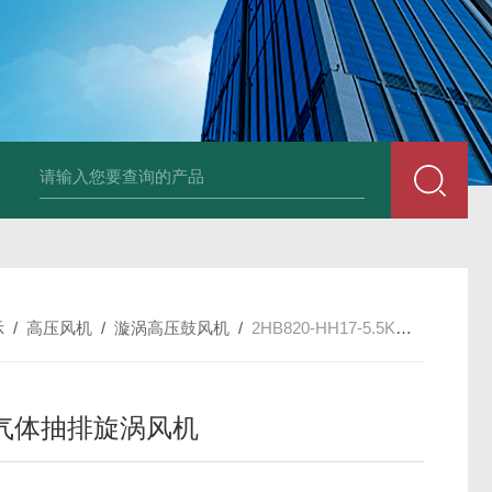
2HB930-AH07-8.5K
示
/
高压风机
/
漩涡高压鼓风机
/
2HB820-HH17-5.5KW-380V高压气体抽排旋涡风机
气体抽排旋涡风机