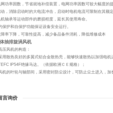
高电网功率因数，节省就地补偿装置，电网功率因数可较大幅度的
滑启动，消除启动时的大电流冲击，启动时电机电流可限制在其额定
轻电机轴承等运动部件的磨损程度，延长其使用寿命。
有*的保护和自保护功能保证设备安全运行。
备故障率下降，可靠性提高，减少备品备件消耗，降低维修成本
体抽排旋涡风机
高压风机的构造：
采用散热良好的多翼式铝合金散热壳，能够快速散热以加强电机
TEFC IP54F绝缘马达。（依据欧洲ＣＥ规格）；
风机的叶轮与轴部间，采用密封防尘设计，可防止尘土进入，加
留言询价