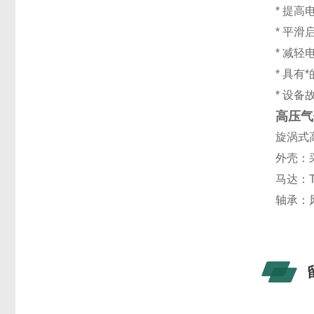
* 提
* 平
* 减
* 具
* 设
高压气
旋涡式
外壳：
马达：
轴承：