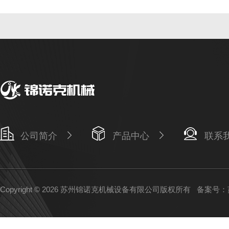
公司简介
产品中心
联系
Copyright © 2026 苏州锦诺克机械设备有限公司版权所有
备案号：苏I