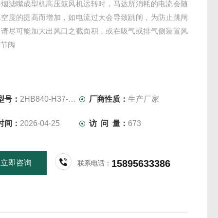
卷烟滤嘴成型机高压鼓风机运转时，马达所消耗的电流会随
真空度的提高而增加，如电流过大会导致跳闸，为防止跳闸
，请尽可能加大出风口之截面积，或在吸气或排气侧装置风
调节阀
型号：
2HB840-H37-11KW-380V
厂商性质：
生产厂家
时间：
2026-04-25
访 问 量：
673
15895633386
立即咨询
联系电话：