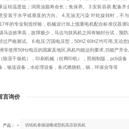
承运转温度低；润滑油脂寿命长；免保养。
3.
安装容易
配备齐
意安装于水平或垂直的方向。
4.
无油无污染
叶轮旋转时，不
17
年的专业制造经验，机械设计加上慎重电机配合标准仪器测
级马达效率高，故障极少，马达与鼓风机之间有轴封分试，预防
经过严格测试。
6.
电压
:
万国电压型，
50HZ 60HZ
均可用
,
无论您
洲等使用
50Hz
电压的国家及地区
,
风机均能达到要求
,
功能产齐全
（除湿干燥机），印刷机械（丝网印机），照相制版，
pcb
设备
备，输送设备，水处理设备，各式燃烧机，锅，环保业等等
留言询价
产品：