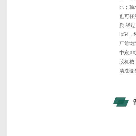
比；轴
也可任
质
经过
ip54
，
f
厂前均
中东
,
非
胶机械
清洗设