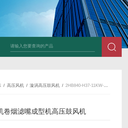
2HB930-AH07-8.5K
示
/
高压风机
/
漩涡高压鼓风机
/
2HB840-H37-11KW-380V切纸机卷烟滤嘴成型机高压鼓风机
机卷烟滤嘴成型机高压鼓风机