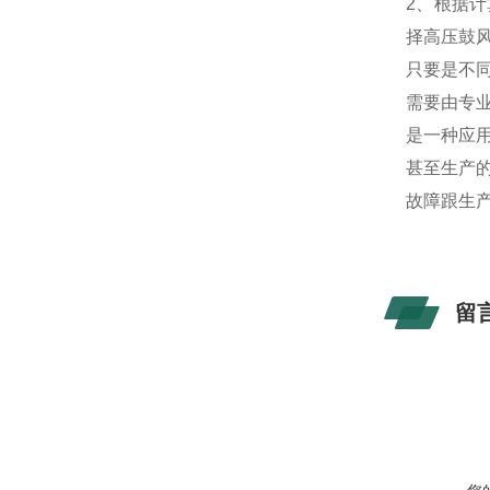
2、根据
择高压鼓
只要是不
需要由专
是一种应
甚至生产
故障跟生
留