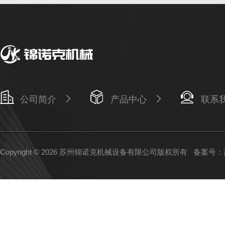
公司简介
产品中心
联系
Copyright © 2026 苏州锦诺克机械设备有限公司版权所有
备案号：苏I