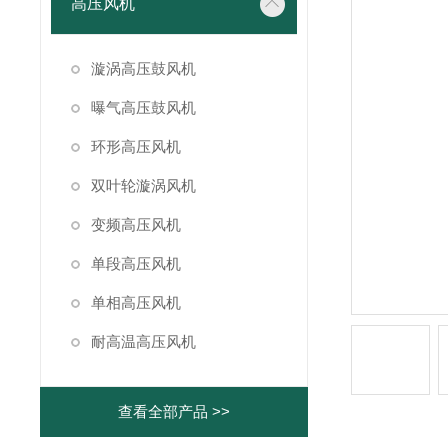
高压风机
漩涡高压鼓风机
曝气高压鼓风机
环形高压风机
双叶轮漩涡风机
变频高压风机
单段高压风机
单相高压风机
耐高温高压风机
查看全部产品 >>