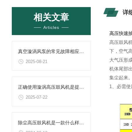
详
相关文章
Articles
高压快速
高压鼓风
下，空气
真空漩涡风泵的常见故障相应解决方案分享
大气压形
2025-08-21
机体尾部
集尘起来
1、必需
正确使用漩涡高压鼓风机是提升效率与安全性的关键
2025-07-22
除尘高压鼓风机是一款什么样的设备