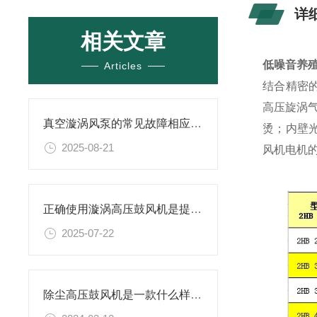
详
相关文章
低噪音养
Articles
结合精密
高压旋涡
真空漩涡风泵的常见故障相应解决方案分享
烫；内壁
2025-08-21
风机电机
正确使用漩涡高压鼓风机是提升效率与安全性的关键
2025-07-22
除尘高压鼓风机是一款什么样的设备