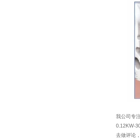
我公司专
0.12K
去做评论