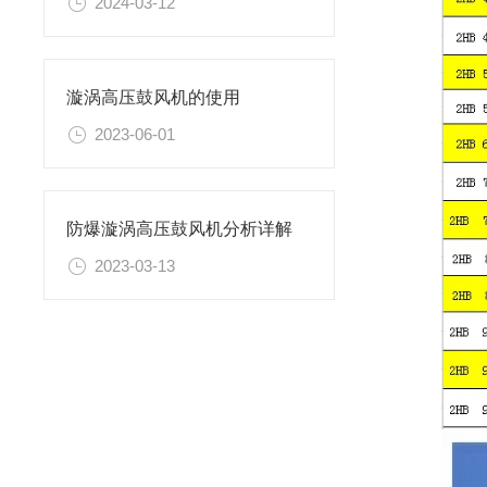
2024-03-12
漩涡高压鼓风机的使用
2023-06-01
防爆漩涡高压鼓风机分析详解
2023-03-13