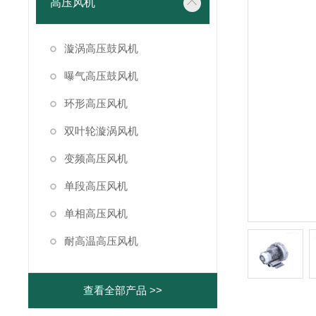
高压风机
漩涡高压鼓风机
曝气高压鼓风机
环形高压风机
双叶轮漩涡风机
变频高压风机
单段高压风机
单相高压风机
耐高温高压风机
查看全部产品 >>