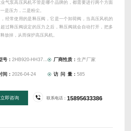
工业气泵高压风机不管是哪个品牌的，都需要进行两个方面
：一是压力，二是粉尘。
力，经常使用的是释压阀，它是一个卸荷阀，当高压风机的
力超过释压阀设定的压力之后，释压阀就会自动打开，把多
力释放掉，从而保护高压风机。
型号：
2HB920-HH37-20KW-380V
厂商性质：
生产厂家
时间：
2026-04-24
访 问 量：
585
15895633386
立即咨询
联系电话：