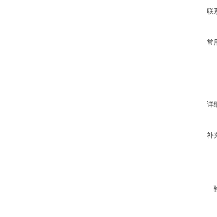
联
常
详
补