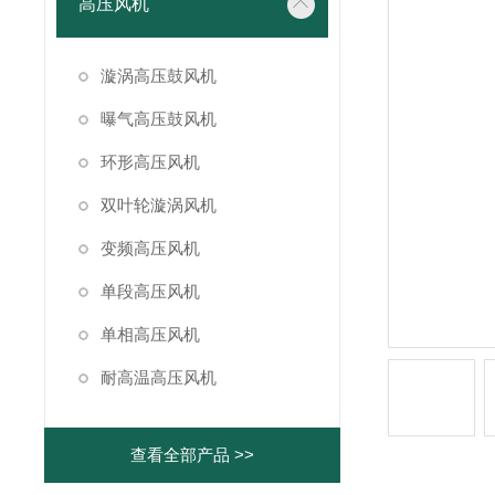
高压风机
漩涡高压鼓风机
曝气高压鼓风机
环形高压风机
双叶轮漩涡风机
变频高压风机
单段高压风机
单相高压风机
耐高温高压风机
查看全部产品 >>