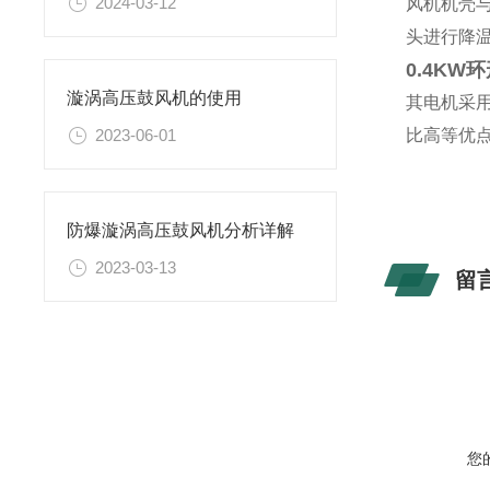
2024-03-12
风机机壳
头进行降
0.4K
漩涡高压鼓风机的使用
其电机采
比高等优
2023-06-01
防爆漩涡高压鼓风机分析详解
2023-03-13
留
您