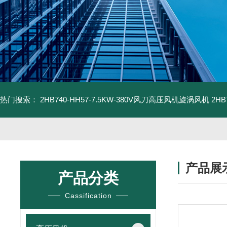
热门搜索：
2HB740-HH57-7.5KW-380V风刀高压风机旋涡风机
2H
产品展
产品分类
Cassification