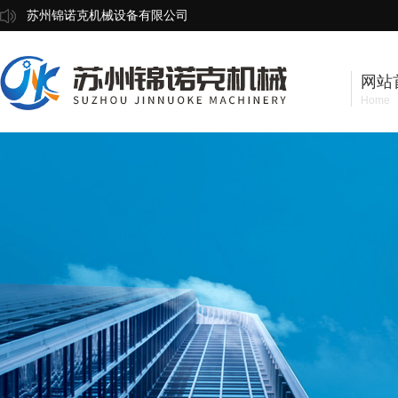
苏州锦诺克机械设备有限公司
网站
Home