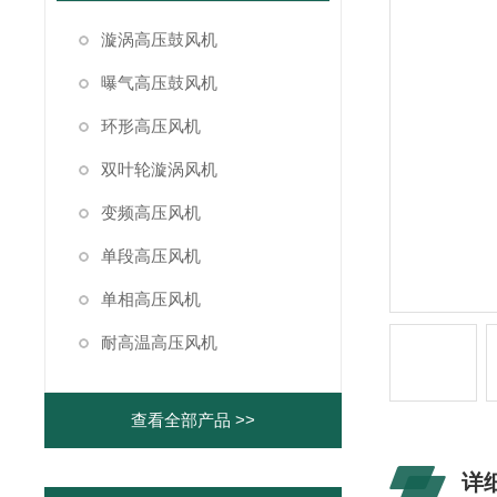
漩涡高压鼓风机
曝气高压鼓风机
环形高压风机
双叶轮漩涡风机
变频高压风机
单段高压风机
单相高压风机
耐高温高压风机
查看全部产品 >>
详