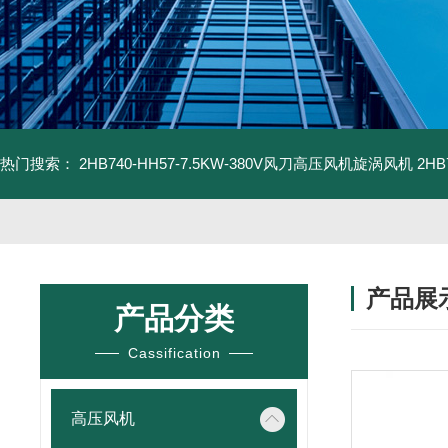
热门搜索：
2HB740-HH57-7.5KW-380V风刀高压风机旋涡风机
2H
产品展
产品分类
Cassification
高压风机