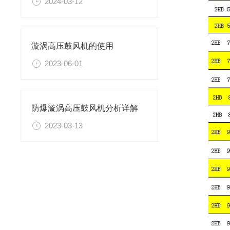
2024-03-12
漩涡高压鼓风机的使用
2023-06-01
防爆漩涡高压鼓风机分析详解
2023-03-13