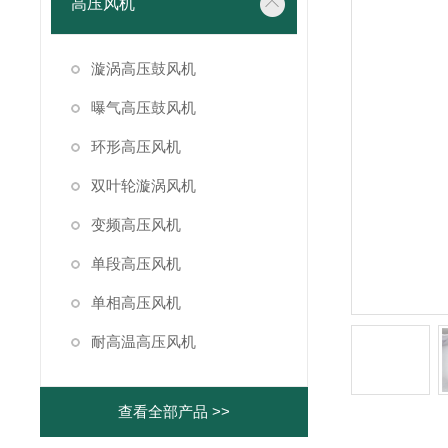
高压风机
漩涡高压鼓风机
曝气高压鼓风机
环形高压风机
双叶轮漩涡风机
变频高压风机
单段高压风机
单相高压风机
耐高温高压风机
查看全部产品 >>