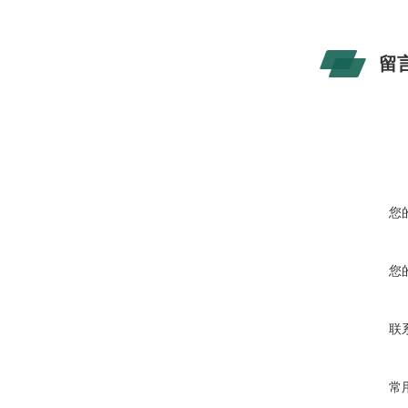
留
您
您
联
常