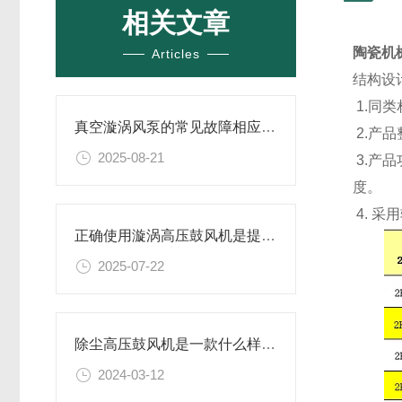
相关文章
陶瓷机
Articles
结构设
1.同
真空漩涡风泵的常见故障相应解决方案分享
2.产
2025-08-21
3.产
度。
4. 
正确使用漩涡高压鼓风机是提升效率与安全性的关键
2025-07-22
除尘高压鼓风机是一款什么样的设备
2024-03-12