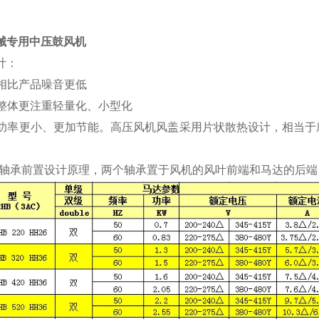
械专用中压鼓风机
计：
类相比产品噪音更低
品整体更注重轻量化、小型化
品功率更小、更加节能。高压风机风盖采用片状散热设计，相当
采用轴承前置设计原理，两个轴承置于风机的风叶前端和马达的后