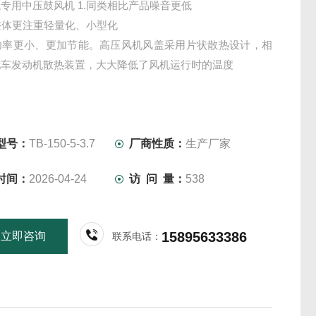
专用中压鼓风机 1.同类相比产品噪音更低
整体更注重轻量化、小型化
品功率更小、更加节能。高压风机风盖采用片状散热设计，相
托车发动机散热装置，大大降低了风机运行时的温度
型号：
TB-150-5-3.7
厂商性质：
生产厂家
时间：
2026-04-24
访 问 量：
538
15895633386
立即咨询
联系电话：