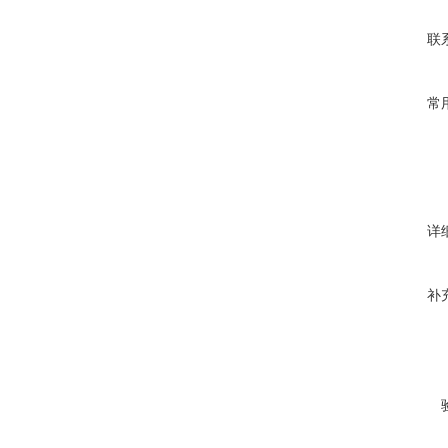
联
常
详
补