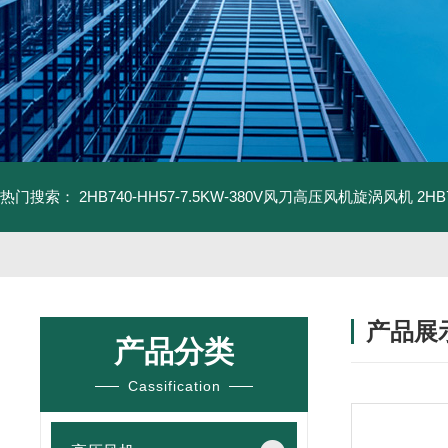
热门搜索：
2HB740-HH57-7.5KW-380V风刀高压风机旋涡风机
2H
产品展
产品分类
Cassification