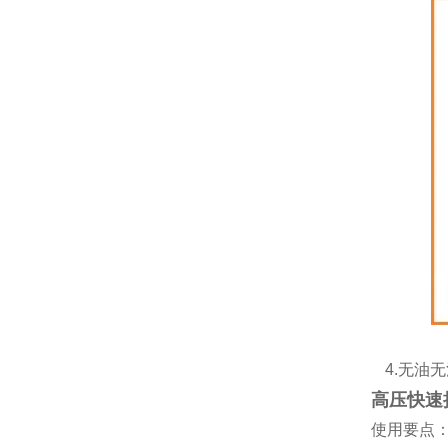
4.无油
高压快速
使用要点