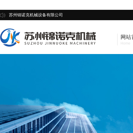
苏州锦诺克机械设备有限公司
网站
Home