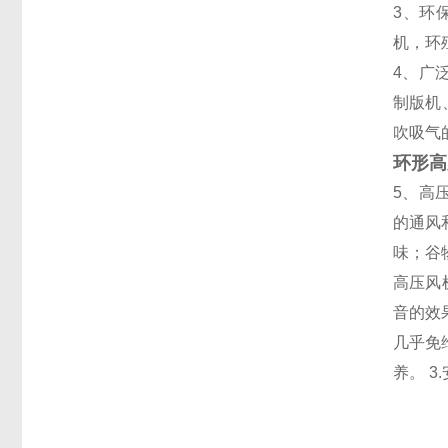
3、环
机，环
4、广
制版机
吹吸气
环形高
5、高
的通风
味；谷
高压风
音的效
几乎免
养。
3.