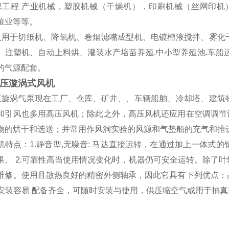
保工程 产业机械，塑胶机械（干燥机），印刷机械（丝网印机
殖业等等。
泛用于切纸机、降氧机、卷烟滤嘴成型机、电镀槽液搅拌、雾化
、注塑机、自动上料烘、灌装水产培苗养殖.中小型养殖池.车船
的气源配套。
压漩涡式风机
压旋涡气泵现在工厂、仓库、矿井、、车辆船舶、冷却塔、建筑
和引风也多用高压风机；除此之外，高压风机还应用在空调调节
物的烘干和选送；并常用作风洞实验的风源和气垫船的充气和推
机特点：
1.静音型
,
无噪音
:
马达直接运转，在通过加上一体式的
果。
2.
可靠性高当使用情况变化时，机器仍可安全运转。除了叶
维修。使用且散热良好的精密外侧轴承，因此它具有下列优点：
安装容易
配备齐全，可随时安装与使用，供压缩空气或用于抽真