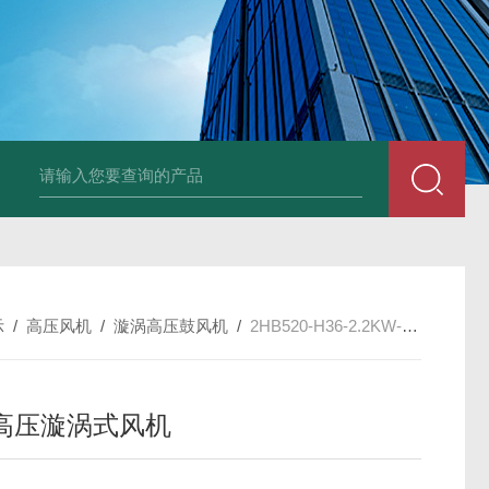
2HB930-AH07-8.5K
示
/
高压风机
/
漩涡高压鼓风机
/
2HB520-H36-2.2KW-380V环形高压漩涡式风机
高压漩涡式风机