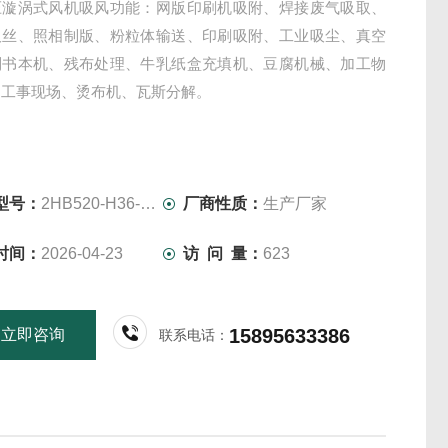
压漩涡式风机吸风功能：网版印刷机吸附、焊接废气吸取、
吸丝、照相制版、粉粒体输送、印刷吸附、工业吸尘、真空
制书本机、残布处理、牛乳纸盒充填机、豆腐机械、加工物
、工事现场、烫布机、瓦斯分解。
型号：
2HB520-H36-2.2KW-380V
厂商性质：
生产厂家
时间：
2026-04-23
访 问 量：
623
15895633386
立即咨询
联系电话：