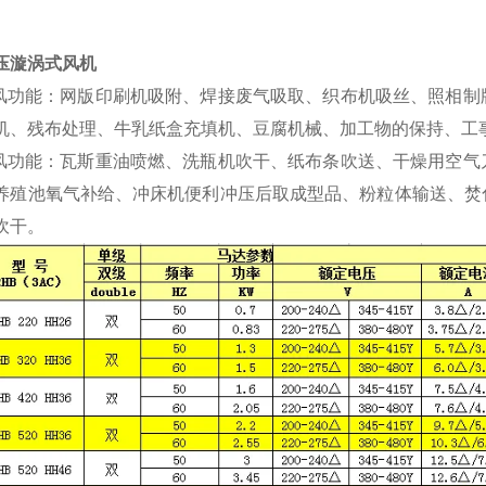
压漩涡式风机
吸风功能：网版印刷机吸附、焊接废气吸取、织布机吸丝、照相
机、残布处理、牛乳纸盒充填机、豆腐机械、加工物的保持、工
吹风功能：瓦斯重油喷燃、洗瓶机吹干、纸布条吹送、干燥用空
养殖池氧气补给、冲床机便利冲压后取成型品、粉粒体输送、焚
吹干。