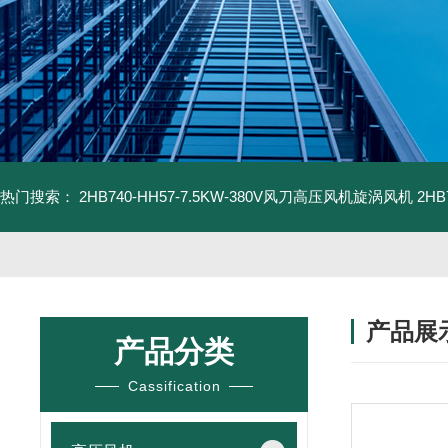
热门搜索：
2HB740-HH57-7.5KW-380V风刀高压风机旋涡风机
2H
产品展
产品分类
Cassification