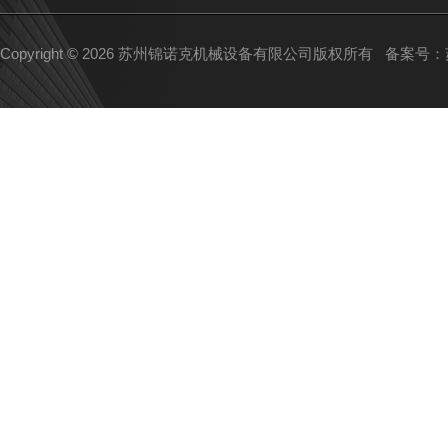
Copyright © 2026 苏州锦诺克机械设备有限公司版权所有
备案号：苏I