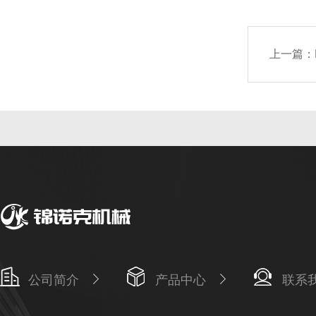
上一篇：
公司简介
产品中心
联系