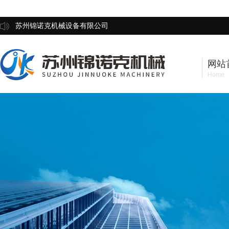
苏州锦诺克机械设备有限公司
网站
Home