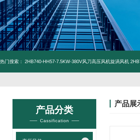
热门搜索：
2HB740-HH57-7.5KW-380V风刀高压风机旋涡风机
2H
产品展
产品分类
Cassification