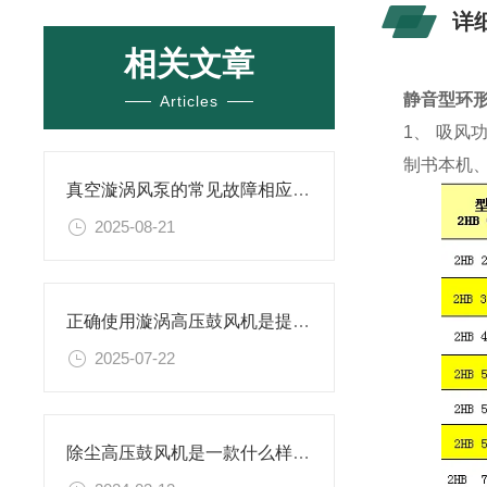
详
相关文章
静音型环
Articles
1、 吸
制书本机
真空漩涡风泵的常见故障相应解决方案分享
2025-08-21
正确使用漩涡高压鼓风机是提升效率与安全性的关键
2025-07-22
除尘高压鼓风机是一款什么样的设备